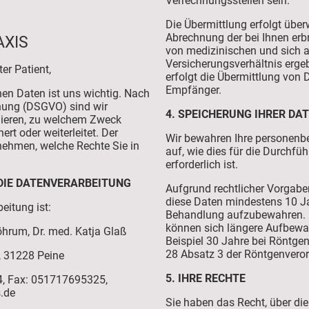
Verrechnungsstellen sein.
Die Übermittlung erfolgt üb
Abrechnung der bei Ihnen erb
AXIS
von medizinischen und sich 
Versicherungsverhältnis erge
er Patient,
erfolgt die Übermittlung von 
Empfänger.
en Daten ist uns wichtig. Nach
nung (DSGVO) sind wir
4. SPEICHERUNG IHRER DA
rmieren, zu welchem Zweck
ert oder weiterleitet. Der
Wir bewahren Ihre personenb
nehmen, welche Rechte Sie in
auf, wie dies für die Durchf
erforderlich ist.
DIE DATENVERARBEITUNG
Aufgrund rechtlicher Vorgaben
diese Daten mindestens 10 J
beitung ist:
Behandlung aufzubewahren. 
können sich längere Aufbewa
hrum, Dr. med. Katja Glaß
Beispiel 30 Jahre bei Röntge
28 Absatz 3 der Röntgenvero
, 31228 Peine
5. IHRE RECHTE
4, Fax: 051717695325,
s.de
Sie haben das Recht, über die