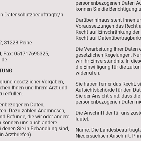
personenbezogenen Daten Aus
können Sie die Berichtigung u
e/n Datenschutzbeauftragte/n
Darüber hinaus steht Ihnen u
Voraussetzungen das Recht a
Recht auf Einschränkung der
Recht auf Datenübertragbarke
42, 31228 Peine
Die Verarbeitung Ihrer Daten 
4, Fax: 051717695325,
gesetzlichen Regelungen. Nu
.de
wir Ihr Einverständnis. In die
die Einwilligung für die zukü
ITUNG
widerrufen.
fgrund gesetzlicher Vorgaben,
Sie haben ferner das Recht, s
chen Ihnen und Ihrem Arzt und
Aufsichtsbehörde für den Da
u erfüllen.
Sie der Ansicht sind, dass die
personenbezogenen Daten nic
onenbezogenen Daten,
aten. Dazu zählen Anamnesen,
Die Anschrift der für uns zu
d Befunde, die wir oder andere
lautet:
n können uns auch andere
i denen Sie in Behandlung sind,
Name: Die Landesbeauftragte
in Arztbriefen).
Niedersachsen Anschrift: Pri